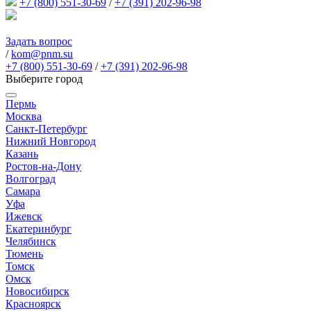
+7 (800) 551-30-69
/
+7 (391) 202-96-98
Задать вопрос
/
kom@pnm.su
+7 (800) 551-30-69
/
+7 (391) 202-96-98
Выберите город
Пермь
Москва
Санкт-Петербург
Нижний Новгород
Казань
Ростов-на-Дону
Волгоград
Самара
Уфа
Ижевск
Екатеринбург
Челябинск
Тюмень
Томск
Омск
Новосибирск
Красноярск