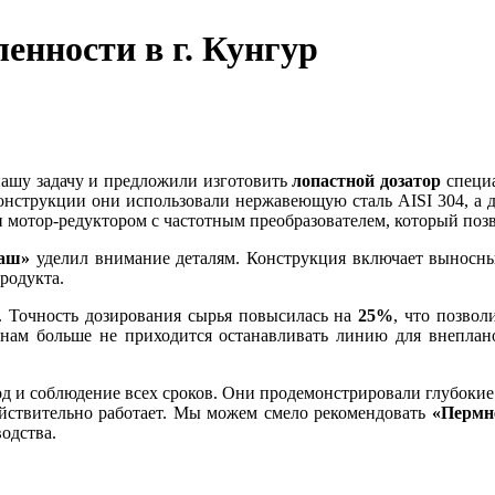
нности в г. Кунгур
ашу задачу и предложили изготовить
лопастной дозатор
специа
 конструкции они использовали нержавеющую сталь AISI 304, а 
и мотор-редуктором с частотным преобразователем, который поз
аш»
уделил внимание деталям. Конструкция включает выносн
родукта.
т. Точность дозирования сырья повысилась на
25%
, что позво
и нам больше не приходится останавливать линию для внеплан
д и соблюдение всех сроков. Они продемонстрировали глубокие
йствительно работает. Мы можем смело рекомендовать
«Пермн
одства.