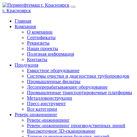
г. Красноярск
Главная
Компания
О компании
Сертификаты
Реквизиты
Наши проекты
Полезная информация
Контакты
Продукция
Емкостное оборудование
Системы очистки и диагностики трубопроводов
Промышленные фильтры
Лесоперерабатывающее оборудование
Промышленные транспортировочные платформы
Металлоконструкции
Пресс-инструмент
Все категории
Реверс-инжиниринг
Реверс-инжиниринг
Реверс-инжиниринг производственных линий
Высокоточное 3D-сканирование
Точное сканирование больших деталей